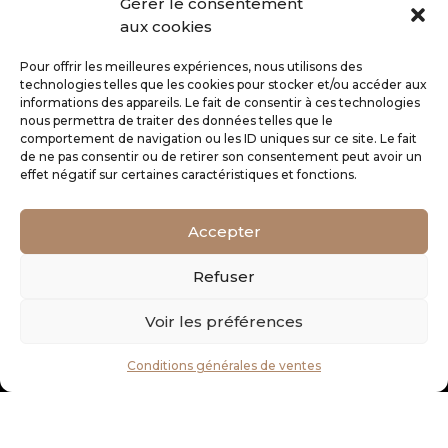
Gérer le consentement
LOOKBOOK
aux cookies
CONTACTEZ-NOUS
Pour offrir les meilleures expériences, nous utilisons des
technologies telles que les cookies pour stocker et/ou accéder aux
INFORMATIONS
informations des appareils. Le fait de consentir à ces technologies
nous permettra de traiter des données telles que le
comportement de navigation ou les ID uniques sur ce site. Le fait
de ne pas consentir ou de retirer son consentement peut avoir un
RETOURS
effet négatif sur certaines caractéristiques et fonctions.
CGV
MENTIONS LÉGALES
Accepter
SERVICE CLIENT
Refuser
Voir les préférences
E-CARTE CADEAU
MON COMPTE
Conditions générales de ventes
MES COUPS DE CŒUR