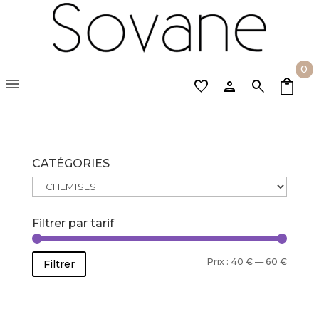
0
menu
favorite
person
search
CATÉGORIES
Filtrer par tarif
Prix
Prix
Prix :
40 €
—
60 €
Filtrer
min
max