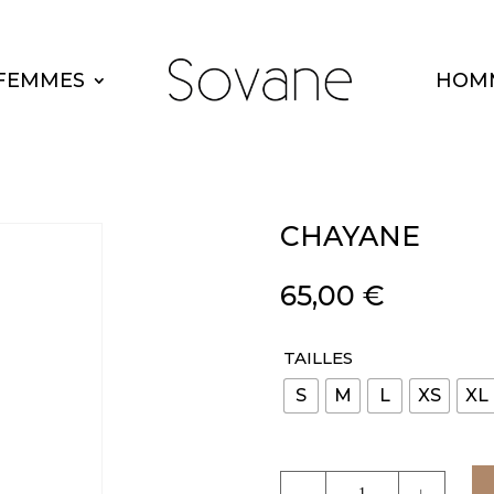
FEMMES
HOM
CHAYANE
65,00
€
TAILLES
S
M
L
XS
XL
quantité