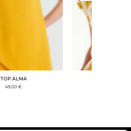
TSHIRT LEA
27,00
€