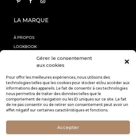
LA MARQUE
À PROPOS
LOOKBOOK
CONTACTEZ-NOUS
Gérer le consentement
aux cookies
INFORMATIONS
Pour offrir les meilleures expériences, nous utilisons des
technologies telles que les cookies pour stocker et/ou accéder aux
informations des appareils. Le fait de consentir à ces technologies
RETOURS
nous permettra de traiter des données telles que le
comportement de navigation ou les ID uniques sur ce site. Le fait
CGV
de ne pas consentir ou de retirer son consentement peut avoir un
MENTIONS LÉGALES
effet négatif sur certaines caractéristiques et fonctions.
SERVICE CLIENT
Accepter