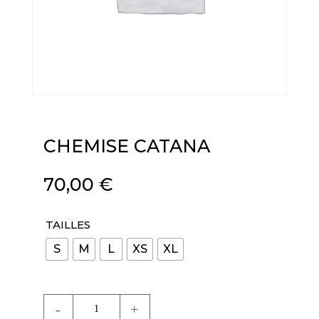
CHEMISE CATANA
70,00
€
TAILLES
S
M
L
XS
XL
quantité
de