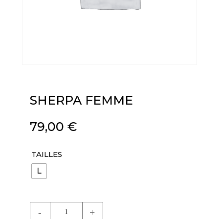
SHERPA FEMME
79,00
€
TAILLES
L
quantité
de