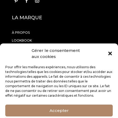
LA MARQUE
À PROPOS
LOOKBOOK
CONTACTEZ-NOUS
Gérer le consentement
aux cookies
INFORMATIONS
Pour offrir les meilleures expériences, nous utilisons des
technologies telles que les cookies pour stocker et/ou accéder aux
informations des appareils. Le fait de consentir à ces technologies
RETOURS
nous permettra de traiter des données telles que le
comportement de navigation ou les ID uniques sur ce site. Le fait
CGV
de ne pas consentir ou de retirer son consentement peut avoir un
MENTIONS LÉGALES
effet négatif sur certaines caractéristiques et fonctions.
SERVICE CLIENT
Accepter