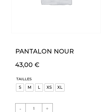
PANTALON NOUR
43,00
€
TAILLES
S
M
L
XS
XL
quantité
de