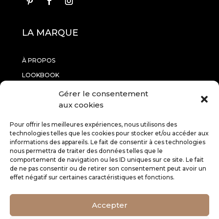
LA MARQUE
À PROPOS
LOOKBOOK
CONTACTEZ-NOUS
Gérer le consentement
aux cookies
INFORMATIONS
Pour offrir les meilleures expériences, nous utilisons des
technologies telles que les cookies pour stocker et/ou accéder aux
informations des appareils. Le fait de consentir à ces technologies
RETOURS
nous permettra de traiter des données telles que le
comportement de navigation ou les ID uniques sur ce site. Le fait
CGV
de ne pas consentir ou de retirer son consentement peut avoir un
MENTIONS LÉGALES
effet négatif sur certaines caractéristiques et fonctions.
SERVICE CLIENT
Accepter