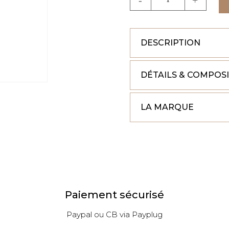
de
CARACO
LILA
DESCRIPTION
DÉTAILS & COMPOS
LA MARQUE
Paiement sécurisé
Paypal ou CB via Payplug