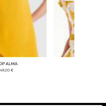
TSHIRT LEA
27,00
€