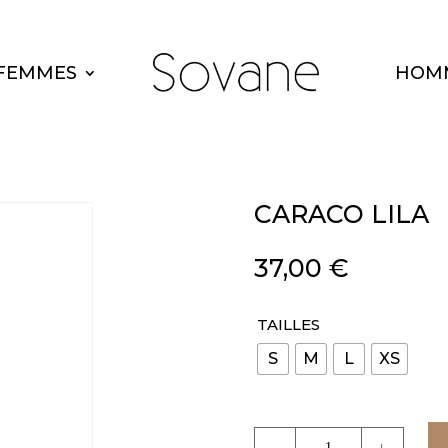
FEMMES
HOM
CARACO LILA
37,00
€
TAILLES
S
M
L
XS
quantité