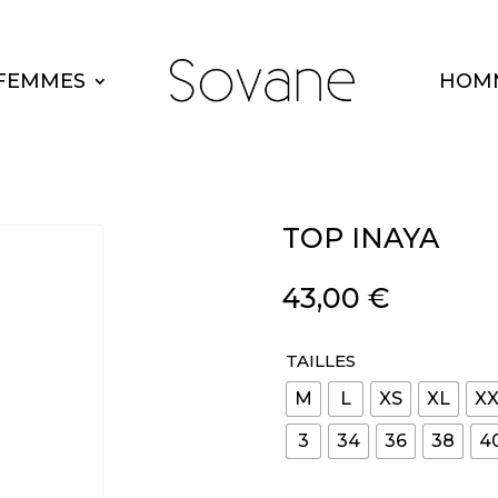
FEMMES
HOM
TOP INAYA
43,00
€
TAILLES
M
L
XS
XL
XX
3
34
36
38
4