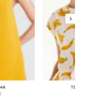
TSHIRT LEA
27,00
€