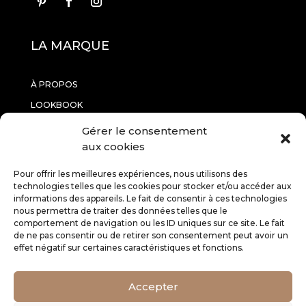
LA MARQUE
À PROPOS
LOOKBOOK
CONTACTEZ-NOUS
Gérer le consentement
aux cookies
INFORMATIONS
Pour offrir les meilleures expériences, nous utilisons des
technologies telles que les cookies pour stocker et/ou accéder aux
informations des appareils. Le fait de consentir à ces technologies
RETOURS
nous permettra de traiter des données telles que le
comportement de navigation ou les ID uniques sur ce site. Le fait
CGV
de ne pas consentir ou de retirer son consentement peut avoir un
MENTIONS LÉGALES
effet négatif sur certaines caractéristiques et fonctions.
SERVICE CLIENT
Accepter