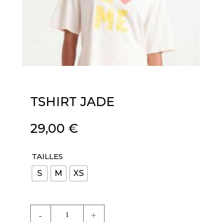
TSHIRT JADE
29,00
€
TAILLES
S
M
XS
quantité
de