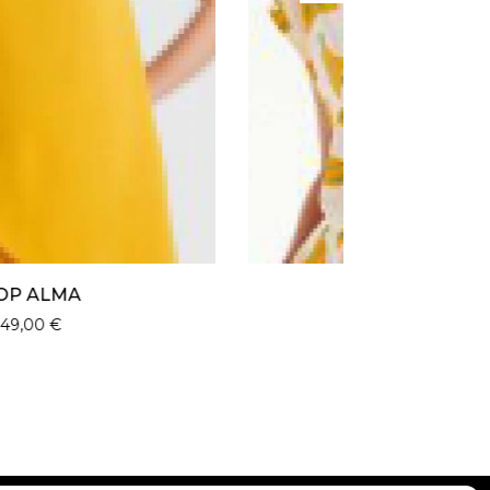
TSHIRT LEA
27,00
€