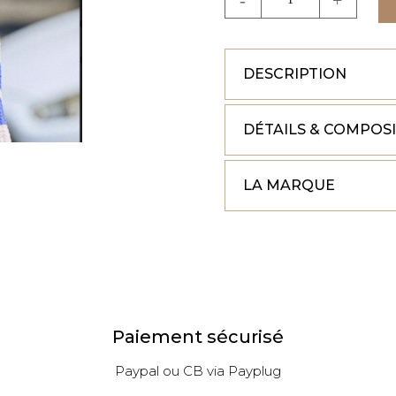
de
TSHIRT
NEILA
DESCRIPTION
DÉTAILS & COMPOS
LA MARQUE
Paiement sécurisé
Paypal ou CB via Payplug