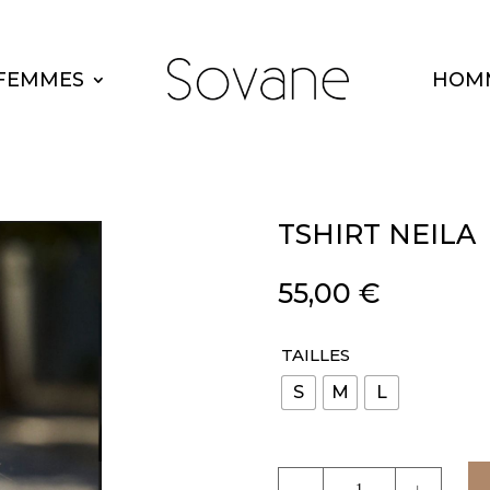
FEMMES
HOM
TSHIRT NEILA
55,00
€
TAILLES
S
M
L
quantité