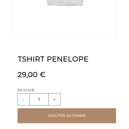
TSHIRT PENELOPE
29,00
€
En stock
quantité
de
TSHIRT
AJOUTER AU PANIER
PENELOPE