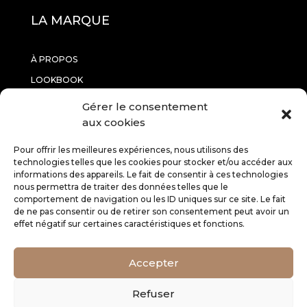
LA MARQUE
À PROPOS
LOOKBOOK
CONTACTEZ-NOUS
Gérer le consentement
aux cookies
INFORMATIONS
Pour offrir les meilleures expériences, nous utilisons des
technologies telles que les cookies pour stocker et/ou accéder aux
informations des appareils. Le fait de consentir à ces technologies
RETOURS
nous permettra de traiter des données telles que le
CGV
comportement de navigation ou les ID uniques sur ce site. Le fait
de ne pas consentir ou de retirer son consentement peut avoir un
MENTIONS LÉGALES
effet négatif sur certaines caractéristiques et fonctions.
SERVICE CLIENT
Accepter
Refuser
E-CARTE CADEAU