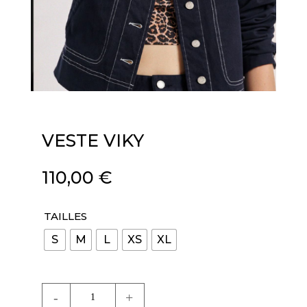
VESTE VIKY
110,00
€
TAILLES
S
M
L
XS
XL
quantité
de