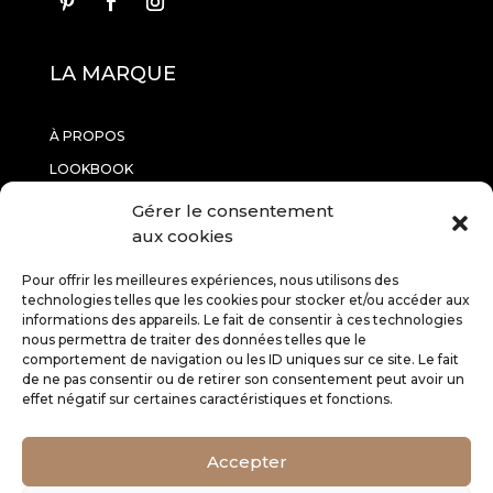
LA MARQUE
À PROPOS
LOOKBOOK
CONTACTEZ-NOUS
Gérer le consentement
aux cookies
INFORMATIONS
Pour offrir les meilleures expériences, nous utilisons des
technologies telles que les cookies pour stocker et/ou accéder aux
informations des appareils. Le fait de consentir à ces technologies
RETOURS
nous permettra de traiter des données telles que le
comportement de navigation ou les ID uniques sur ce site. Le fait
CGV
de ne pas consentir ou de retirer son consentement peut avoir un
MENTIONS LÉGALES
effet négatif sur certaines caractéristiques et fonctions.
SERVICE CLIENT
Accepter