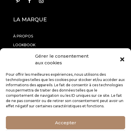
LA MARQUE
À PROPOS
LOOKBOOK
CONTACTEZ-NOUS
Gérer le consentement
aux cookies
INFORMATIONS
Pour offrir les meilleures expériences, nous utilisons des
technologies telles que les cookies pour stocker et/ou accéder aux
informations des appareils. Le fait de consentir à ces technologies
RETOURS
nous permettra de traiter des données telles que le
comportement de navigation ou les ID uniques sur ce site. Le fait
CGV
de ne pas consentir ou de retirer son consentement peut avoir un
MENTIONS LÉGALES
effet négatif sur certaines caractéristiques et fonctions.
SERVICE CLIENT
Accepter