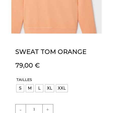
SWEAT TOM ORANGE
79,00
€
TAILLES
S
M
L
XL
XXL
quantité
de