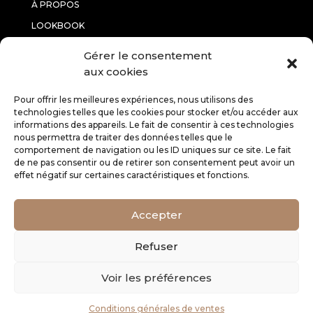
À PROPOS
LOOKBOOK
CONTACTEZ-NOUS
Gérer le consentement
aux cookies
INFORMATIONS
Pour offrir les meilleures expériences, nous utilisons des
technologies telles que les cookies pour stocker et/ou accéder aux
informations des appareils. Le fait de consentir à ces technologies
RETOURS
nous permettra de traiter des données telles que le
CGV
comportement de navigation ou les ID uniques sur ce site. Le fait
de ne pas consentir ou de retirer son consentement peut avoir un
MENTIONS LÉGALES
effet négatif sur certaines caractéristiques et fonctions.
SERVICE CLIENT
Accepter
Refuser
E-CARTE CADEAU
MON COMPTE
Voir les préférences
MES COUPS DE CŒUR
Conditions générales de ventes